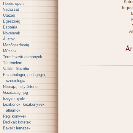
Kate
Hobbi, sport
Terje
Vadászat
M
Utazás
Egészség
Ezotéria
Ál
Növények
Állatok
Mezőgazdaság
Ár
Műszaki
Természettudományok
Történelem
Vallás, filozófia
Pszichológia, pedagógia,
szociológia
Néprajz, helytörténet
Gazdaság, jog
Idegen nyelv
Lexikonok, kézikönyvek,
albumok
Régi könyvek
Dedikált kötetek
Bakelit lemezek