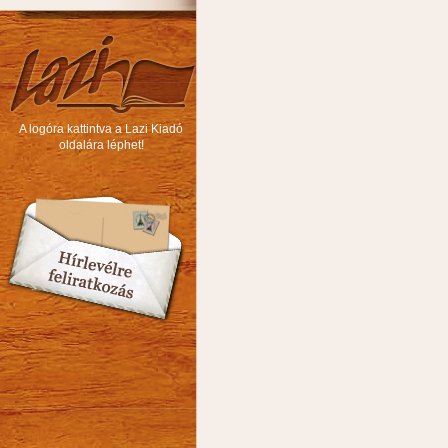
A logóra kattintva a Lazi Kiadó
oldalára léphet!