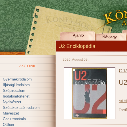
Ajánló
Névjegy
U2 Enciklopédia
2026. August 09.
AKCIÓINK!
Cha
Gyermekirodalom
U2
Ifjúsági irodalom
Szépirodalom
Irodalomtörténet
Art V
Nyelvészet
Szórakoztató irodalom
Fordí
Művészet
Gasztronómia
Otthon