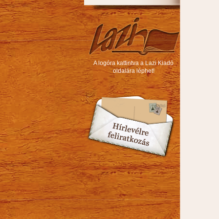
A logóra kattintva a Lazi Kiadó
oldalára léphet!