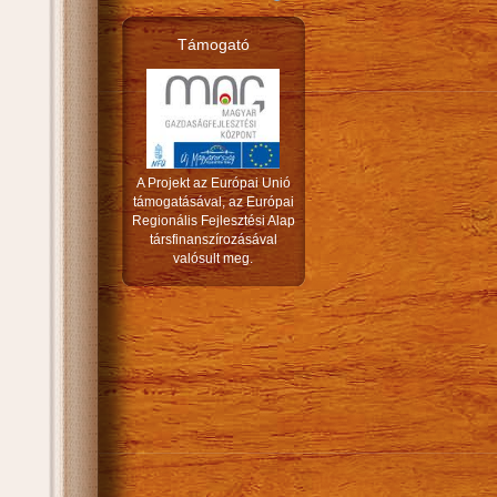
Támogató
A Projekt az Európai Unió
támogatásával, az Európai
Regionális Fejlesztési Alap
társfinanszírozásával
valósult meg.