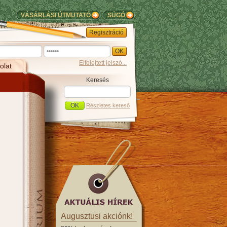
VÁSÁRLÁSI ÚTMUTATÓ
SÚGÓ
Regisztráció
Elfelejtett jelszó...
olat
Keresés
Részletes kereső
Augusztusi akciónk!