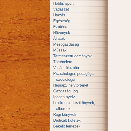
Hobbi, sport
Vadászat
Utazás
Egészség
Ezotéria
Növények
Állatok
Mezőgazdaság
Műszaki
Természettudományok
Történelem
Vallás, filozófia
Pszichológia, pedagógia,
szociológia
Néprajz, helytörténet
Gazdaság, jog
Idegen nyelv
Lexikonok, kézikönyvek,
albumok
Régi könyvek
Dedikált kötetek
Bakelit lemezek