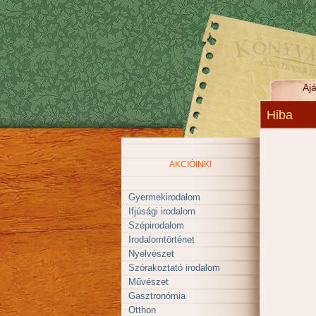
Ajá
Hiba
AKCIÓINK!
Gyermekirodalom
Ifjúsági irodalom
Szépirodalom
Irodalomtörténet
Nyelvészet
Szórakoztató irodalom
Művészet
Gasztronómia
Otthon