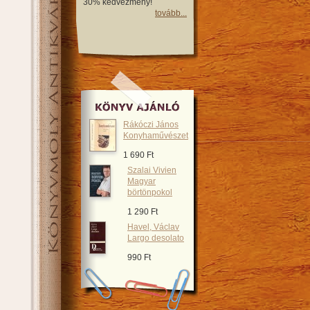
30% kedvezmény!
tovább...
Rákóczi János
Konyhaművészet
1 690 Ft
Szalai Vivien
Magyar
börtönpokol
1 290 Ft
Havel, Václav
Largo desolato
990 Ft