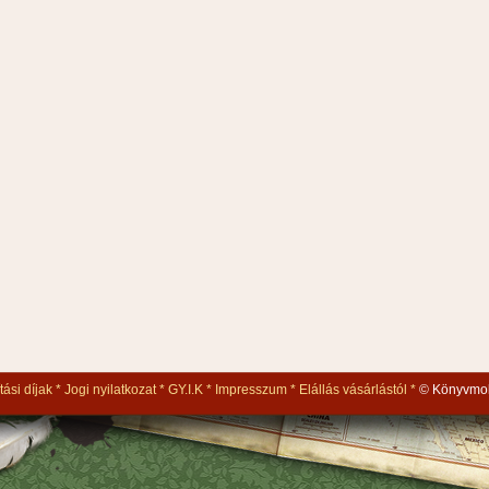
tási díjak
Jogi nyilatkozat
GY.I.K
Impresszum
Elállás vásárlástól
© Könyvmol