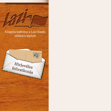
A logóra kattintva a Lazi Kiadó
oldalára léphet!