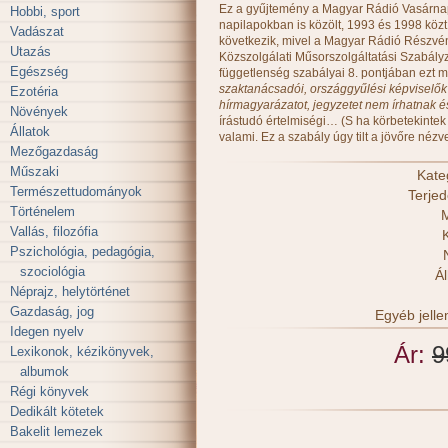
Ez a gyűjtemény a Magyar Rádió Vasárna
Hobbi, sport
napilapokban is közölt, 1993 és 1998 közt
Vadászat
következik, mivel a Magyar Rádió Részvén
Utazás
Közszolgálati Műsorszolgáltatási Szabályza
Egészség
függetlenség szabályai 8. pontjában ezt m
szaktanácsadói, országgyűlési képviselő
Ezotéria
hírmagyarázatot, jegyzetet nem írhatnak é
Növények
írástudó értelmiségi… (S ha körbetekintek
Állatok
valami. Ez a szabály úgy tilt a jövőre nézve
Mezőgazdaság
Műszaki
Kate
Természettudományok
Terje
Történelem
M
Vallás, filozófia
Pszichológia, pedagógia,
szociológia
Ál
Néprajz, helytörténet
Gazdaság, jog
Egyéb jell
Idegen nyelv
Ár:
9
Lexikonok, kézikönyvek,
albumok
Régi könyvek
Dedikált kötetek
Bakelit lemezek