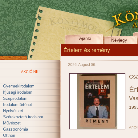
Ajánló
Névjegy
Értelem és remény
2026. August 06.
AKCIÓINK!
Csa
Gyermekirodalom
Ér
Ifjúsági irodalom
Vas
Szépirodalom
Irodalomtörténet
199
Nyelvészet
Szórakoztató irodalom
Művészet
Antol
Gasztronómia
Otthon