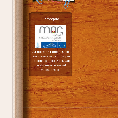
Támogató
A Projekt az Európai Unió
támogatásával, az Európai
Regionális Fejlesztési Alap
társfinanszírozásával
valósult meg.