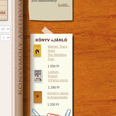
30% kedvezmény!
tovább...
etek
s
Warren, Tracy
Anne
The Wedding
Trap
1 050 Ft
Ludlum,
Robert
A Párizs opció
1 290 Ft
Kemény János
Kutyakomédia
1 200 Ft