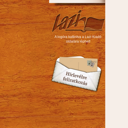
A logóra kattintva a Lazi Kiadó
oldalára léphet!