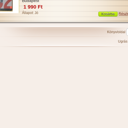
Budapest
1 990 Ft
Állapot:
Jó
Részl
Könyv/oldal
Ugrá