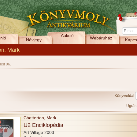
Aukció
nló
Webáruház
Névjegy
Kapcs
on, Mark
ust 06.
Könyv/oldal
Ugrá
Chatterton, Mark
U2 Enciklopédia
Art Village 2003