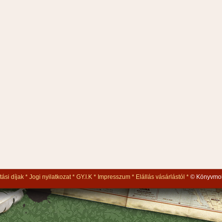
tási díjak
Jogi nyilatkozat
GY.I.K
Impresszum
Elállás vásárlástól
© Könyvmol