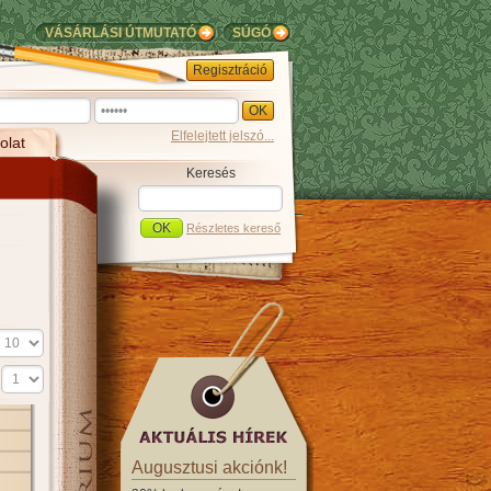
VÁSÁRLÁSI ÚTMUTATÓ
SÚGÓ
Regisztráció
Elfelejtett jelszó...
olat
Keresés
Részletes kereső
s
Augusztusi akciónk!