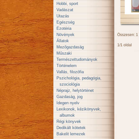
Hobbi, sport
Vadászat
Utazás
Egészség
Ezotéria
Növények
Összesen: 1
Állatok
1/1 oldal
Mezőgazdaság
Műszaki
Természettudományok
Történelem
Vallás, filozófia
Pszichológia, pedagógia,
szociológia
Néprajz, helytörténet
Gazdaság, jog
Idegen nyelv
Lexikonok, kézikönyvek,
albumok
Régi könyvek
Dedikált kötetek
Bakelit lemezek