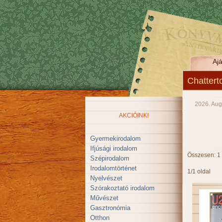
Ajá
Chattert
2026. Aug
AKCIÓINK!
Gyermekirodalom
Ifjúsági irodalom
Összesen: 1
Szépirodalom
Irodalomtörténet
1/1 oldal
Nyelvészet
Szórakoztató irodalom
Művészet
Gasztronómia
Otthon