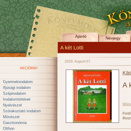
Ajánló
Névjegy
A két Lotti
2026. August 07.
AKCIÓINK!
Käs
Gyermekirodalom
A k
Ifjúsági irodalom
Szépirodalom
Irodalomtörténet
Móra
Nyelvészet
Szórakoztató irodalom
Fordí
Művészet
Illusz
Gasztronómia
Otthon