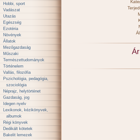
Kate
Hobbi, sport
Terje
Vadászat
M
Utazás
Egészség
Ezotéria
Ál
Növények
Állatok
Mezőgazdaság
Ár
Műszaki
Természettudományok
Történelem
Vallás, filozófia
Pszichológia, pedagógia,
szociológia
Néprajz, helytörténet
Gazdaság, jog
Idegen nyelv
Lexikonok, kézikönyvek,
albumok
Régi könyvek
Dedikált kötetek
Bakelit lemezek