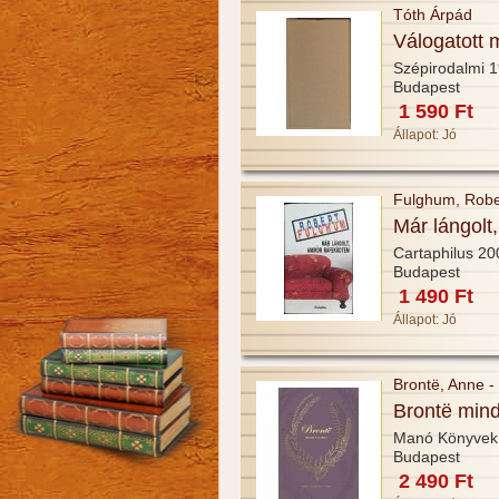
Tóth Árpád
Válogatott 
Szépirodalmi 
Budapest
1 590 Ft
Állapot:
Jó
Fulghum, Robe
Már lángolt
Cartaphilus 20
Budapest
1 490 Ft
Állapot:
Jó
Brontë, Anne - 
Brontë min
Manó Könyvek 
Budapest
2 490 Ft