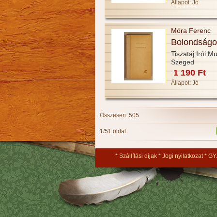
Állapot:
Jó
Móra Ferenc
Bolondságo
Tiszatáj Irói 
Szeged
1 190 Ft
Állapot:
Jó
Összesen: 505
1/51 oldal
Szállítási díjak
Jogi nyilatkozat
GY.