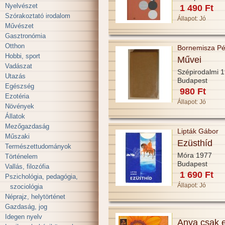
Nyelvészet
1 490 Ft
Szórakoztató irodalom
Állapot:
Jó
Művészet
Gasztronómia
Otthon
Bornemisza Pét
Hobbi, sport
Művei
Vadászat
Szépirodalmi 
Utazás
Budapest
Egészség
980 Ft
Ezotéria
Állapot:
Jó
Növények
Állatok
Mezőgazdaság
Lipták Gábor
Műszaki
Ezüsthíd
Természettudományok
Móra 1977
Történelem
Budapest
Vallás, filozófia
1 690 Ft
Pszichológia, pedagógia,
Állapot:
Jó
szociológia
Néprajz, helytörténet
Gazdaság, jog
Idegen nyelv
Anya csak 