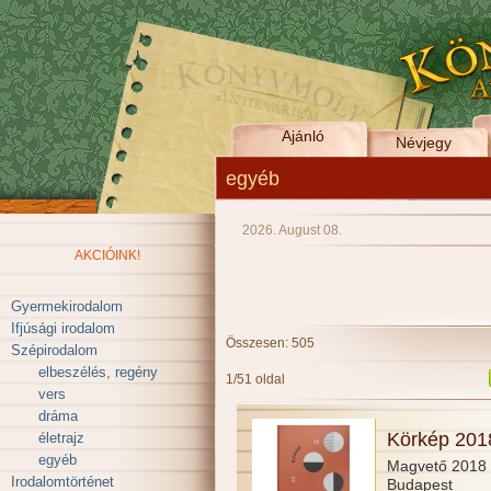
Ajánló
Névjegy
egyéb
2026. August 08.
AKCIÓINK!
Gyermekirodalom
Ifjúsági irodalom
Összesen: 505
Szépirodalom
elbeszélés, regény
1/51 oldal
vers
dráma
Körkép 201
életrajz
egyéb
Magvető 2018
Irodalomtörténet
Budapest