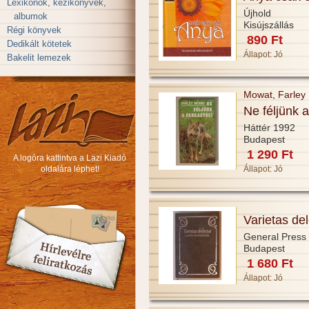
Lexikonok, kézikönyvek,
Újhold
albumok
Kisújszállás
Régi könyvek
890 Ft
Dedikált kötetek
Állapot:
Jó
Bakelit lemezek
Mowat, Farley
Ne féljünk a
Háttér 1992
Budapest
1 290 Ft
A logóra kattintva a Lazi Kiadó
oldalára léphet!
Állapot:
Jó
Varietas del
General Press
Budapest
1 680 Ft
Állapot:
Jó