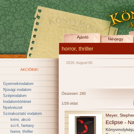
Ajánló
Névjegy
horror, thriller
2026. August 06.
AKCIÓINK!
Gyermekirodalom
Ifjúsági irodalom
Összesen: 280
Szépirodalom
Irodalomtörténet
1/28 oldal
Nyelvészet
Szórakoztató irodalom
Meyer, Stephe
krimi, akció
Eclipse - N
sci-fi, fantasy
Könyvmolykép
horror, thriller