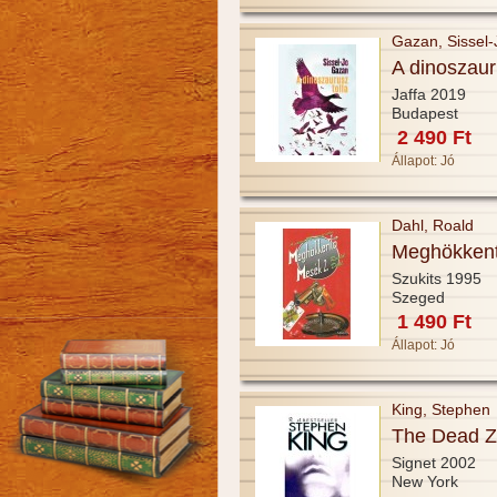
Gazan, Sissel-
A dinoszaur
Jaffa 2019
Budapest
2 490 Ft
Állapot:
Jó
Dahl, Roald
Meghökkent
Szukits 1995
Szeged
1 490 Ft
Állapot:
Jó
King, Stephen
The Dead 
Signet 2002
New York