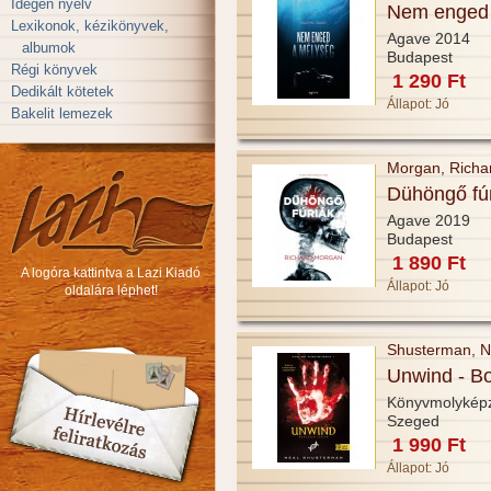
Idegen nyelv
Nem enged 
Lexikonok, kézikönyvek,
Agave 2014
albumok
Budapest
Régi könyvek
1 290 Ft
Dedikált kötetek
Állapot:
Jó
Bakelit lemezek
Morgan, Richa
Dühöngő fú
Agave 2019
Budapest
1 890 Ft
A logóra kattintva a Lazi Kiadó
Állapot:
Jó
oldalára léphet!
Shusterman, N
Unwind - Bo
Könyvmolykép
Szeged
1 990 Ft
Állapot:
Jó