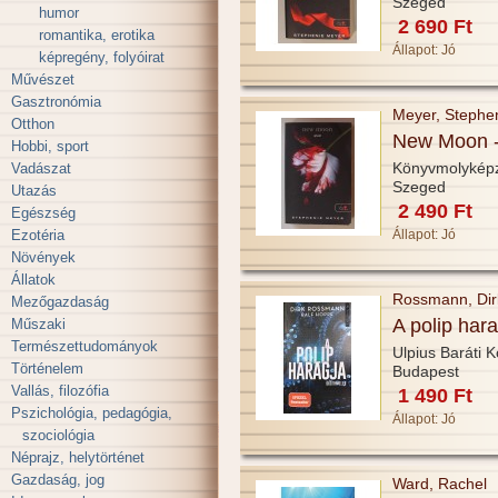
Szeged
humor
2 690 Ft
romantika, erotika
Állapot:
Jó
képregény, folyóirat
Művészet
Gasztronómia
Meyer, Stephe
Otthon
New Moon -
Hobbi, sport
Könyvmolykép
Vadászat
Szeged
Utazás
2 490 Ft
Egészség
Ezotéria
Állapot:
Jó
Növények
Állatok
Rossmann, Dirk
Mezőgazdaság
A polip har
Műszaki
Természettudományok
Ulpius Baráti 
Történelem
Budapest
Vallás, filozófia
1 490 Ft
Pszichológia, pedagógia,
Állapot:
Jó
szociológia
Néprajz, helytörténet
Gazdaság, jog
Ward, Rachel