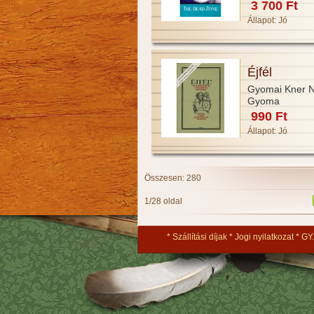
3 700 Ft
Állapot:
Jó
Éjfél
Gyomai Kner 
Gyoma
990 Ft
Állapot:
Jó
Összesen: 280
1/28 oldal
Szállítási díjak
Jogi nyilatkozat
GY.