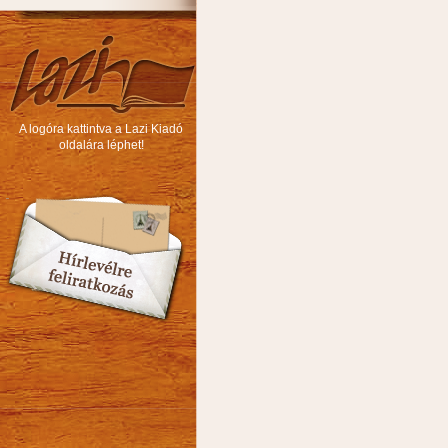
A logóra kattintva a Lazi Kiadó
oldalára léphet!