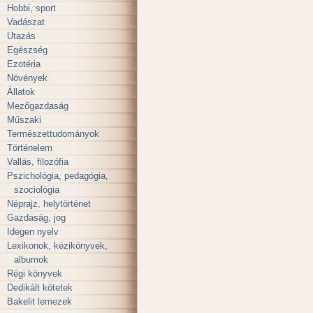
Hobbi, sport
Vadászat
Utazás
Egészség
Ezotéria
Növények
Állatok
Mezőgazdaság
Műszaki
Természettudományok
Történelem
Vallás, filozófia
Pszichológia, pedagógia,
szociológia
Néprajz, helytörténet
Gazdaság, jog
Idegen nyelv
Lexikonok, kézikönyvek,
albumok
Régi könyvek
Dedikált kötetek
Bakelit lemezek