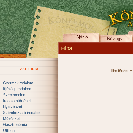
Ajánló
Névjegy
Hiba
AKCIÓINK!
Hiba történt! A
Gyermekirodalom
Ifjúsági irodalom
Szépirodalom
Irodalomtörténet
Nyelvészet
Szórakoztató irodalom
Művészet
Gasztronómia
Otthon