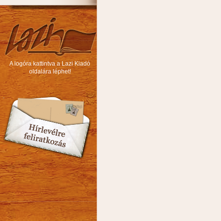
A logóra kattintva a Lazi Kiadó
oldalára léphet!