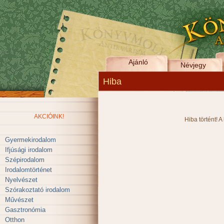
Ajánló
Névjegy
Hiba
AKCIÓINK!
Hiba történt! A
Gyermekirodalom
Ifjúsági irodalom
Szépirodalom
Irodalomtörténet
Nyelvészet
Szórakoztató irodalom
Művészet
Gasztronómia
Otthon